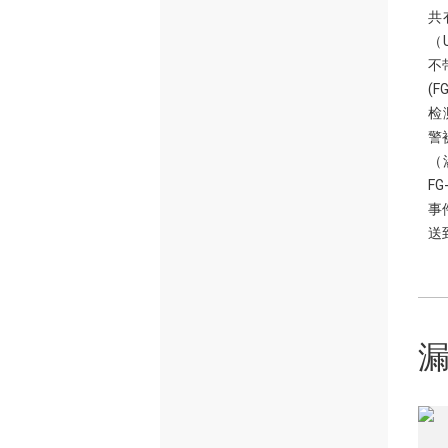
共
（
不
(
检
警
（
F
事
送