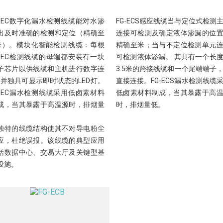
G-EC数字化漏水检测线缆能对水渗
FG-ECS感应线缆当与定位式检测
出及时准确的检测和定位（精确至
连接可检测及确定液体渗漏的位
米）。模块化智能检测线缆：每根
精确至米；当与不定位检测单元
G-EC检测线缆的母端都安装有一块
可检测液体渗漏。 其具有一个长
子芯片以供线缆和主机进行数字连
3.5米的跨接线缆和一个尾端端子
, 并独具可显示即时状态的LED灯。
直接连接。FG-ECS漏水检测线缆
G-EC漏水检测线缆采用低卤素材料
低卤素材料制成，当其暴露于高
成，当其暴露于高温源时，排烟量
时，排烟量低。
。
独特的线缆结构使其不对导电粉尘
应，杜绝误报。该线缆的典型应用
括数据中心、交易大厅及关键型基
设施。