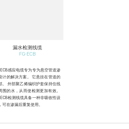
漏水检测线缆
FG-ECB
G-ECB感应电缆专为专为悬空管道渗
设计的解决方案。 它悬挂在管道的
部。 外部聚乙烯编织护套保持住线
周围的水，从而使检测更加有效。
G-ECB检测线缆具备一种非吸收性设
，可在渗漏后重复使用。