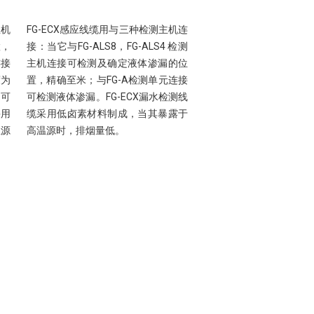
主机
FG-ECX感应线缆用与三种检测主机连
置，
接：当它与FG-ALS8，FG-ALS4 检测
连接
主机连接可检测及确定液体渗漏的位
度为
置，精确至米；与FG-A检测单元连接
，可
可检测液体渗漏。FG-ECX漏水检测线
采用
缆采用低卤素材料制成，当其暴露于
温源
高温源时，排烟量低。