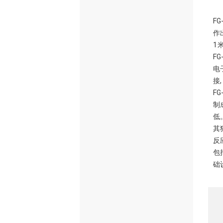
F
作
1
F
电
接
F
制
低
其
反
包
础