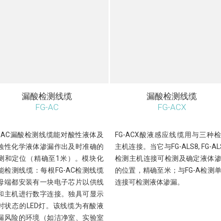
漏酸检测线缆
漏酸检测线缆
FG-AC
FG-ACX
G-AC漏酸检测线缆能对酸性液体及
FG-ACX酸液感应线缆用与三种
蚀性化学液体渗漏作出及时准确的
主机连接。当它与FG-ALS8, FG-AL
测和定位（精确至1米）。模块化
检测主机连接可检测及确定液体
能检测线缆：每根FG-AC检测线缆
的位置，精确至米；与FG-A检测
母端都安装有一块电子芯片以供线
连接可检测液体渗漏。
和主机进行数字连接。独具可显示
时状态的LED灯。该线缆为有酸液
漏风险的环境（如洁净室、实验室