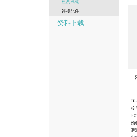
检测线缆
连接配件
资料下载
F
冷
P
预
泄