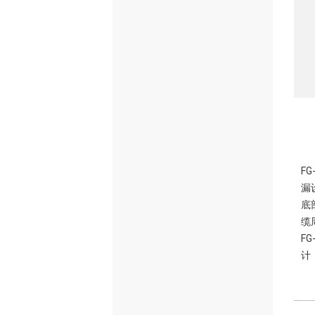
F
漏
底
缆
F
计