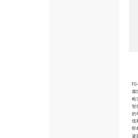
F
腐
检
智
的
缆
即
渗